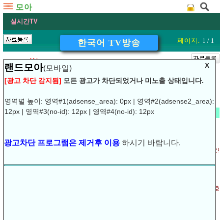
모아
실시간TV
페이지:
1 / 1
한국어 TV방송
[1]
X
랜드모아
(모바일)
[광고 차단 감지됨]
모든 광고가 차단되었거나 미노출 상태입니다.
복수단어 검색은 공백(space)로 구분해 주세요.
]
]
영역별 높이: 영역#1(adsense_area): 0px | 영역#2(adsense2_area):
12px | 영역#3(no-id): 12px | 영역#4(no-id): 12px
최근 글
▽
[손님]
[없읍니다]
💾
△
큰 tv 달기 무료 서비스면,달아 주십시요.
▽
동영상 표시부분에 X 표시가 나오고 방송이 나오지 않을 때
광고차단 프로그램은 제거후 이용
하시기 바랍니다.
▽
'windows media player core' 추가기능-ActiveX 컨터롤 설치 메세지가 나오
△
진중권 "장자연에 접대받은 사람 누군지 들었다"
△
[메아리/4월 1일] 장자연과 그 '적'들
▽
2009년 3월 30일현재 유효한 영어권라디오 URL(미국, 오스트레일리아 - 호
▽
실시간 TV보기, 실시간라디오 듣기, 음악감상
△
"접대 강요는 없지만 안 나갈 순 없어" 20대 연예인의 고백