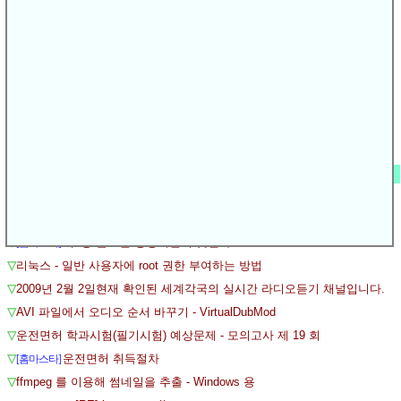
▽
인터넷채팅
▽
실시간 TV보기, 실시간라디오 듣기, 음악감상
△
환희 “연예인 前여친 소속사 반대 때문에 이별한 적 있다”
△
연예인 자살로 본 연예인과 기획사…'애증의 관계'
△
내가 장자연이라면 죽음보다 '양심선언' -펌
△
고 장자연 문건 연예계 ‘어둠’ 드러나나
KMFM - 24시간 연주곡
[깊은연못]
💾
▽
인기 글
▽
[손님]
▽
2009년 1월 8일현재 확인된 세계각국의 TV 채널입니다.
▽
스마트폰 케이스
▽
제1장 글로벌 경영이란 무엇인가?
[홈마스타]
▽
리눅스 - 일반 사용자에 root 권한 부여하는 방법
▽
2009년 2월 2일현재 확인된 세계각국의 실시간 라디오듣기 채널입니다.
▽
AVI 파일에서 오디오 순서 바꾸기 - VirtualDubMod
▽
운전면허 학과시험(필기시험) 예상문제 - 모의고사 제 19 회
▽
운전면허 취득절차
[홈마스타]
▽
ffmpeg 를 이용해 썸네일을 추출 - Windows 용